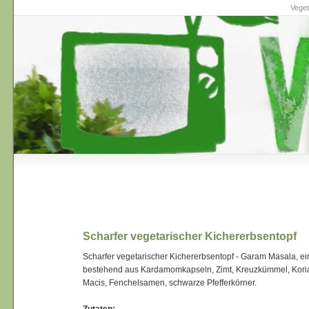
Veget
Scharfer vegetarischer Kichererbsentopf
Scharfer vegetarischer Kichererbsentopf - Garam Masala, 
bestehend aus Kardamomkapseln, Zimt, Kreuzkümmel, Kor
Macis, Fenchelsamen, schwarze Pfefferkörner.
Zutaten: