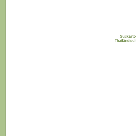
Süßkarto
Thailändisc